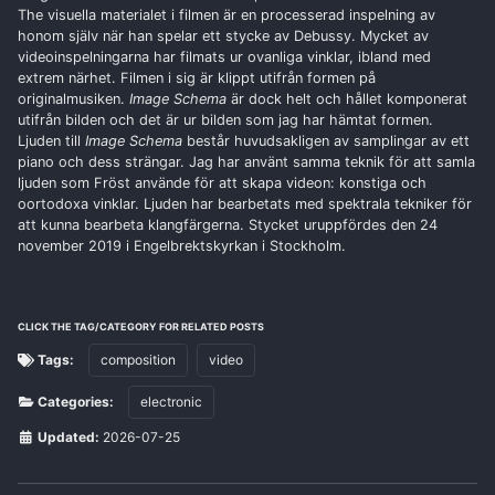
The visuella materialet i filmen är en processerad inspelning av
honom själv när han spelar ett stycke av Debussy. Mycket av
videoinspelningarna har filmats ur ovanliga vinklar, ibland med
extrem närhet. Filmen i sig är klippt utifrån formen på
originalmusiken.
Image Schema
är dock helt och hållet komponerat
utifrån bilden och det är ur bilden som jag har hämtat formen.
Ljuden till
Image Schema
består huvudsakligen av samplingar av ett
piano och dess strängar. Jag har använt samma teknik för att samla
ljuden som Fröst använde för att skapa videon: konstiga och
oortodoxa vinklar. Ljuden har bearbetats med spektrala tekniker för
att kunna bearbeta klangfärgerna. Stycket uruppfördes den 24
november 2019 i Engelbrektskyrkan i Stockholm.
CLICK THE TAG/CATEGORY FOR RELATED POSTS
Tags:
composition
video
Categories:
electronic
Updated:
2026-07-25